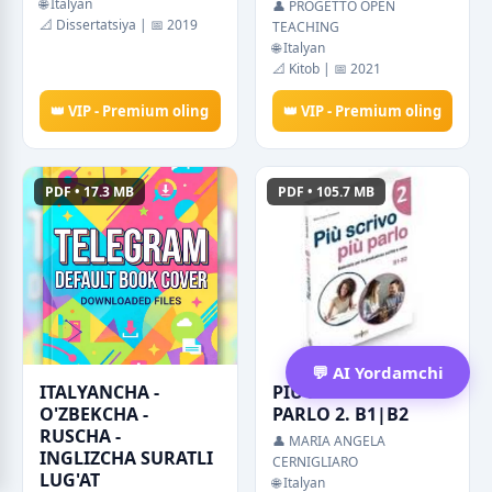
🌐 Italyan
👤 PROGETTO OPEN
📐 Dissertatsiya | 📅 2019
TEACHING
🌐 Italyan
📐 Kitob | 📅 2021
👑 VIP - Premium oling
👑 VIP - Premium oling
PDF • 17.3 MB
PDF • 105.7 MB
💬 AI Yordamchi
ITALYANCHA -
PIU SCRIVO PIU
O'ZBEKCHA -
PARLO 2. B1|B2
RUSCHA -
👤 MARIA ANGELA
INGLIZCHA SURATLI
CERNIGLIARO
LUG'AT
🌐 Italyan